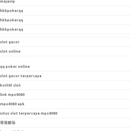
mejavip
hkbpokerqq
hkbpokerqq
hkbpokerqq
slot gacor
slot online
qq poker online
slot gacor terpercaya
koi365 slot
link mpo8080
mpo8080 apk
situs slot terpercaya mpo8080
香港赌场