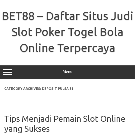
Skip
to
BET88 – Daftar Situs Judi
content
Slot Poker Togel Bola
Online Terpercaya
Menu
CATEGORY ARCHIVES:
DEPOSIT PULSA 31
Tips Menjadi Pemain Slot Online
yang Sukses