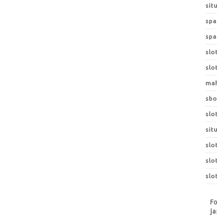
sit
spa
sp
slo
slo
mah
sbo
slo
sit
slo
slo
slo
Fo
ja