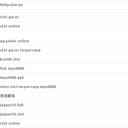
hkbpokerqq
slot gacor
slot online
qq poker online
slot gacor terpercaya
koi365 slot
link mpo8080
mpo8080 apk
situs slot terpercaya mpo8080
香港赌场
jaguar33 link
jaguar33 slot
slot online