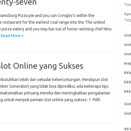
enty-seven
Tip
Age
iamsburg Pizza pie and you can Coniglio’s within the
Tin
restaurant for the earliest coal range into the The united
w pizza eatery and you may bar out of honor-winning chef Nino
slo
…
Read More »
slo
slo
lot Online yang Sukses
mej
hk
mbutuhkan lebih dari sekadar keberuntungan. Meskipun slot
hk
er Generator) yang tidak bisa diprediksi, ada beberapa tips
hk
emaksimalkan peluang mereka dan meningkatkan pengalaman
g untuk menjadi pemain slot online yang sukses: 1. Pilih
slo
slo
qq 