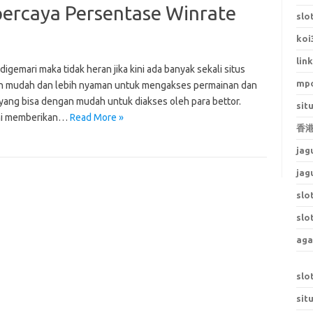
percaya Persentase Winrate
slo
koi
lin
igemari maka tidak heran jika kini ada banyak sekali situs
mpo
ebih mudah dan lebih nyaman untuk mengakses permainan dan
ang bisa dengan mudah untuk diakses oleh para bettor.
sit
kini memberikan…
Read More »
香
jag
jag
slo
slo
aga
slo
sit