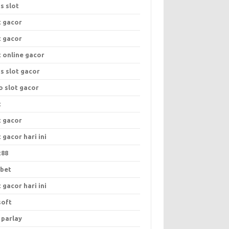
us slot
t gacor
t gacor
t online gacor
us slot gacor
o slot gacor
t
t gacor
t gacor hari ini
t88
bet
t gacor hari ini
soft
 parlay