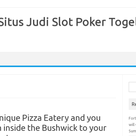
Situs Judi Slot Poker Toge
Sea
for:
R
unique Pizza Eatery and you
Fort
will
m inside the Bushwick to your
Sum