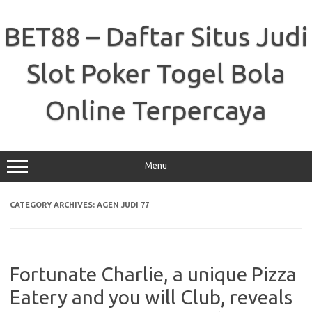
Skip
to
BET88 – Daftar Situs Judi
content
Slot Poker Togel Bola
Online Terpercaya
Menu
CATEGORY ARCHIVES:
AGEN JUDI 77
Fortunate Charlie, a unique Pizza
Eatery and you will Club, reveals