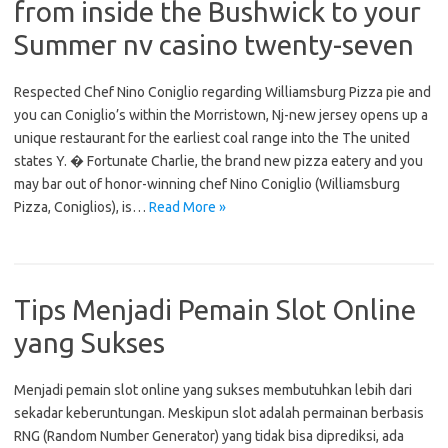
from inside the Bushwick to your
Summer nv casino twenty-seven
Respected Chef Nino Coniglio regarding Williamsburg Pizza pie and
you can Coniglio’s within the Morristown, Nj-new jersey opens up a
unique restaurant for the earliest coal range into the The united
states Y. � Fortunate Charlie, the brand new pizza eatery and you
may bar out of honor-winning chef Nino Coniglio (Williamsburg
Pizza, Coniglios), is…
Read More »
Tips Menjadi Pemain Slot Online
yang Sukses
Menjadi pemain slot online yang sukses membutuhkan lebih dari
sekadar keberuntungan. Meskipun slot adalah permainan berbasis
RNG (Random Number Generator) yang tidak bisa diprediksi, ada