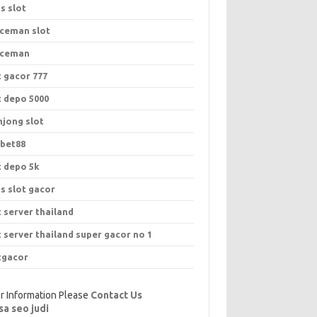
us slot
ceman slot
aceman
t gacor 777
t depo 5000
jong slot
bet88
t depo 5k
us slot gacor
t server thailand
t server thailand super gacor no 1
tgacor
r Information Please
Contact Us
sa seo judi