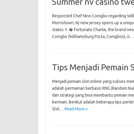
Summer nv casino tw
Respected Chef Nino Coniglio regarding Will
Morristown, Nj-new jersey opens up a unique 
states Y. � Fortunate Charlie, the brand ne
Coniglio (Williamsburg Pizza, Coniglios), is
Tips Menjadi Pemain S
Menjadi pemain slot online yang sukses me
adalah permainan berbasis RNG (Random Numb
dan strategi yang bisa membantu pemain m
bermain. Berikut adalah beberapa tips pentin
Slot…
Read More »