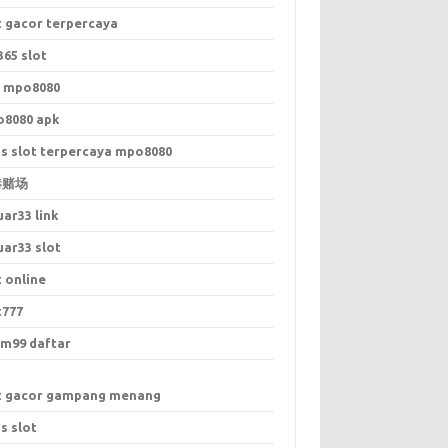
t gacor terpercaya
365 slot
k mpo8080
8080 apk
us slot terpercaya mpo8080
港赌场
uar33 link
uar33 slot
t online
t777
m99 daftar
t gacor gampang menang
us slot