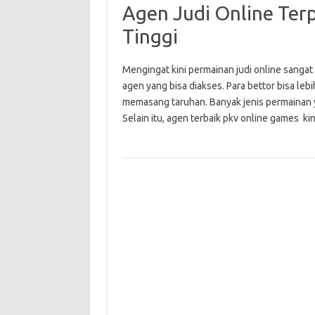
Agen Judi Online Ter
Tinggi
Mengingat kini permainan judi online sangat d
agen yang bisa diakses. Para bettor bisa l
memasang taruhan. Banyak jenis permainan y
Selain itu, agen terbaik pkv online games 