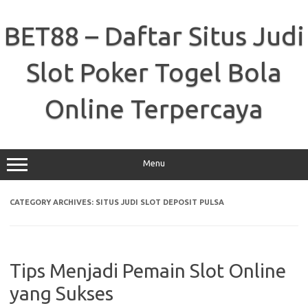
Skip
to
BET88 – Daftar Situs Judi
content
Slot Poker Togel Bola
Online Terpercaya
Menu
CATEGORY ARCHIVES:
SITUS JUDI SLOT DEPOSIT PULSA
Tips Menjadi Pemain Slot Online
yang Sukses