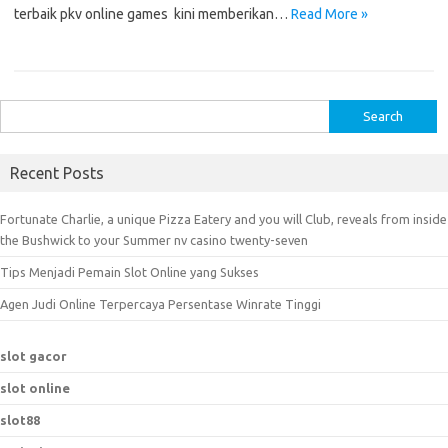
terbaik pkv online games kini memberikan…
Read More »
S
e
a
Recent Posts
r
c
Fortunate Charlie, a unique Pizza Eatery and you will Club, reveals from inside
h
the Bushwick to your Summer nv casino twenty-seven
f
Tips Menjadi Pemain Slot Online yang Sukses
o
r
Agen Judi Online Terpercaya Persentase Winrate Tinggi
:
slot gacor
slot online
slot88