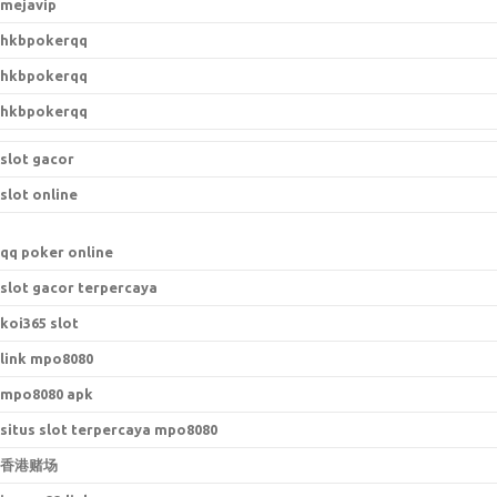
mejavip
hkbpokerqq
hkbpokerqq
hkbpokerqq
slot gacor
slot online
qq poker online
slot gacor terpercaya
koi365 slot
link mpo8080
mpo8080 apk
situs slot terpercaya mpo8080
香港赌场