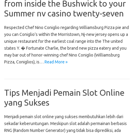
from inside the Bushwick to your
Summer nv casino twenty-seven
Respected Chef Nino Coniglio regarding Williamsburg Pizza pie and
you can Coniglio’s within the Morristown, Nj-new jersey opens up a
unique restaurant for the earliest coal range into the The united
states Y. � Fortunate Charlie, the brand new pizza eatery and you
may bar out of honor-winning chef Nino Coniglio (Williamsburg
Pizza, Coniglios), is…
Read More »
Tips Menjadi Pemain Slot Online
yang Sukses
Menjadi pemain slot online yang sukses membutuhkan lebih dari
sekadar keberuntungan. Meskipun slot adalah permainan berbasis
RNG (Random Number Generator) yang tidak bisa diprediksi, ada