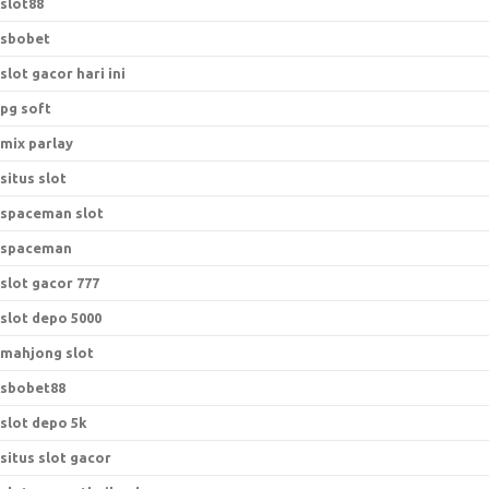
slot88
sbobet
slot gacor hari ini
pg soft
mix parlay
situs slot
spaceman slot
spaceman
slot gacor 777
slot depo 5000
mahjong slot
sbobet88
slot depo 5k
situs slot gacor