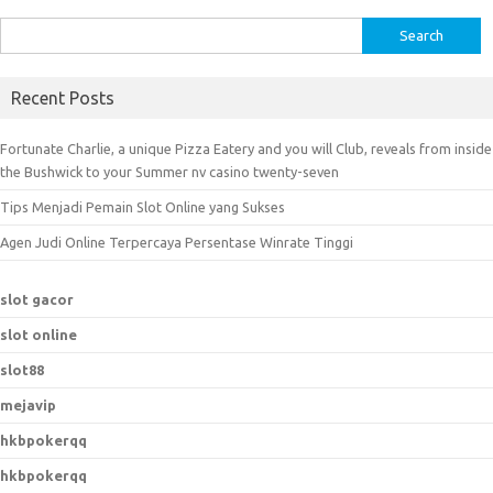
S
e
a
Recent Posts
r
c
Fortunate Charlie, a unique Pizza Eatery and you will Club, reveals from inside
h
the Bushwick to your Summer nv casino twenty-seven
f
Tips Menjadi Pemain Slot Online yang Sukses
o
r
Agen Judi Online Terpercaya Persentase Winrate Tinggi
:
slot gacor
slot online
slot88
mejavip
hkbpokerqq
hkbpokerqq