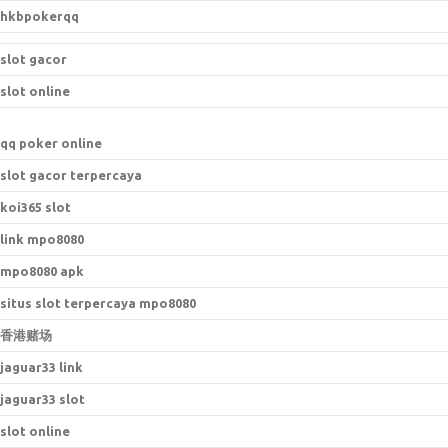
hkbpokerqq
slot gacor
slot online
qq poker online
slot gacor terpercaya
koi365 slot
link mpo8080
mpo8080 apk
situs slot terpercaya mpo8080
香港赌场
jaguar33 link
jaguar33 slot
slot online