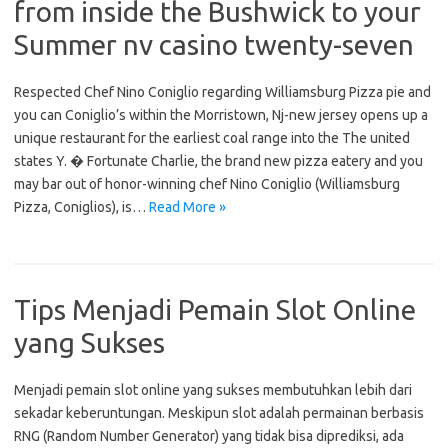
from inside the Bushwick to your
Summer nv casino twenty-seven
Respected Chef Nino Coniglio regarding Williamsburg Pizza pie and
you can Coniglio’s within the Morristown, Nj-new jersey opens up a
unique restaurant for the earliest coal range into the The united
states Y. � Fortunate Charlie, the brand new pizza eatery and you
may bar out of honor-winning chef Nino Coniglio (Williamsburg
Pizza, Coniglios), is…
Read More »
Tips Menjadi Pemain Slot Online
yang Sukses
Menjadi pemain slot online yang sukses membutuhkan lebih dari
sekadar keberuntungan. Meskipun slot adalah permainan berbasis
RNG (Random Number Generator) yang tidak bisa diprediksi, ada