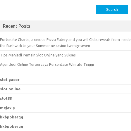
S
e
a
Recent Posts
r
c
Fortunate Charlie, a unique Pizza Eatery and you will Club, reveals from inside
h
the Bushwick to your Summer nv casino twenty-seven
f
Tips Menjadi Pemain Slot Online yang Sukses
o
r
Agen Judi Online Terpercaya Persentase Winrate Tinggi
:
slot gacor
slot online
slot88
mejavip
hkbpokerqq
hkbpokerqq