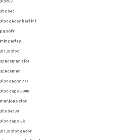
slot88
sbobet
slot gacor hari ini
pg soft
mix parlay
situs slot
spaceman slot
spaceman
slot gacor 777
slot depo 5000
mahjong slot
sbobet88
slot depo 5k
situs slot gacor