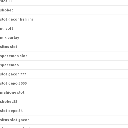
slot88
sbobet
slot gacor hari ini
pg soft
mix parlay
situs slot
spaceman slot
spaceman
slot gacor 777
slot depo 5000
mahjong slot
sbobet88
slot depo 5k
situs slot gacor