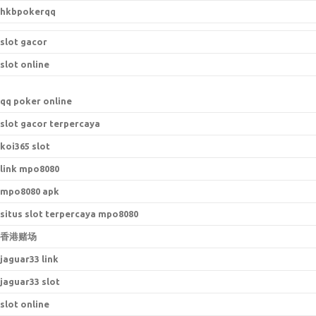
hkbpokerqq
slot gacor
slot online
qq poker online
slot gacor terpercaya
koi365 slot
link mpo8080
mpo8080 apk
situs slot terpercaya mpo8080
香港赌场
jaguar33 link
jaguar33 slot
slot online