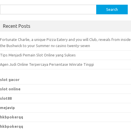
S
e
a
Recent Posts
r
c
Fortunate Charlie, a unique Pizza Eatery and you will Club, reveals from inside
h
the Bushwick to your Summer nv casino twenty-seven
f
Tips Menjadi Pemain Slot Online yang Sukses
o
r
Agen Judi Online Terpercaya Persentase Winrate Tinggi
:
slot gacor
slot online
slot88
mejavip
hkbpokerqq
hkbpokerqq