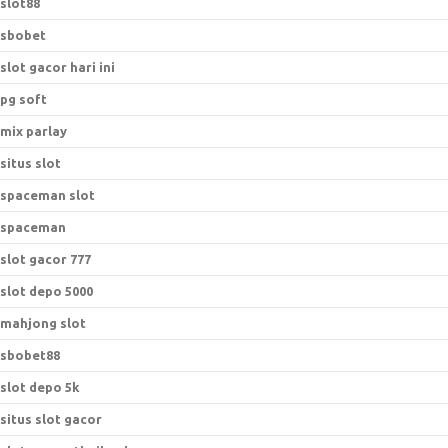
slot88
sbobet
slot gacor hari ini
pg soft
mix parlay
situs slot
spaceman slot
spaceman
slot gacor 777
slot depo 5000
mahjong slot
sbobet88
slot depo 5k
situs slot gacor