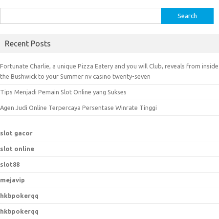
S
e
a
Recent Posts
r
c
Fortunate Charlie, a unique Pizza Eatery and you will Club, reveals from inside
h
the Bushwick to your Summer nv casino twenty-seven
f
Tips Menjadi Pemain Slot Online yang Sukses
o
r
Agen Judi Online Terpercaya Persentase Winrate Tinggi
:
slot gacor
slot online
slot88
mejavip
hkbpokerqq
hkbpokerqq