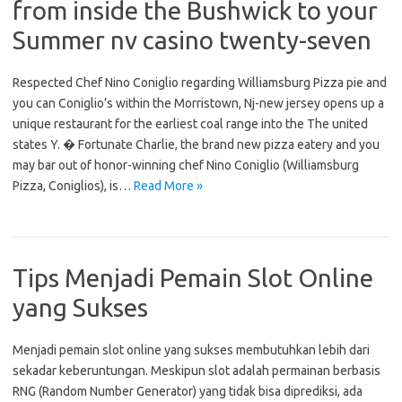
from inside the Bushwick to your
Summer nv casino twenty-seven
Respected Chef Nino Coniglio regarding Williamsburg Pizza pie and
you can Coniglio’s within the Morristown, Nj-new jersey opens up a
unique restaurant for the earliest coal range into the The united
states Y. � Fortunate Charlie, the brand new pizza eatery and you
may bar out of honor-winning chef Nino Coniglio (Williamsburg
Pizza, Coniglios), is…
Read More »
Tips Menjadi Pemain Slot Online
yang Sukses
Menjadi pemain slot online yang sukses membutuhkan lebih dari
sekadar keberuntungan. Meskipun slot adalah permainan berbasis
RNG (Random Number Generator) yang tidak bisa diprediksi, ada