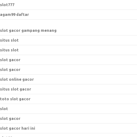
slot777
agam99 daftar
slot gacor gampang menang
situs slot
situs slot
slot gacor
slot gacor
slot online gacor
situs slot gacor
toto slot gacor
slot
slot gacor
slot gacor hari ini