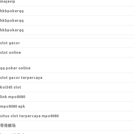
mejavip
hkbpokerqq
hkbpokerqq
hkbpokerqq
slot gacor
slot online
qq poker online
slot gacor terpercaya
koi365 slot
link mpo8080
mpo8080 apk
situs slot terpercaya mpo8080
香港赌场