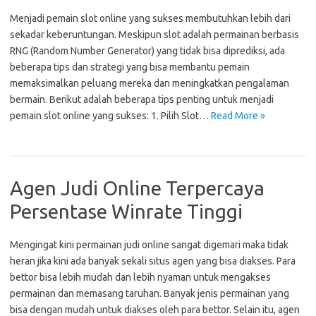
Menjadi pemain slot online yang sukses membutuhkan lebih dari
sekadar keberuntungan. Meskipun slot adalah permainan berbasis
RNG (Random Number Generator) yang tidak bisa diprediksi, ada
beberapa tips dan strategi yang bisa membantu pemain
memaksimalkan peluang mereka dan meningkatkan pengalaman
bermain. Berikut adalah beberapa tips penting untuk menjadi
pemain slot online yang sukses: 1. Pilih Slot…
Read More »
Agen Judi Online Terpercaya
Persentase Winrate Tinggi
Mengingat kini permainan judi online sangat digemari maka tidak
heran jika kini ada banyak sekali situs agen yang bisa diakses. Para
bettor bisa lebih mudah dan lebih nyaman untuk mengakses
permainan dan memasang taruhan. Banyak jenis permainan yang
bisa dengan mudah untuk diakses oleh para bettor. Selain itu, agen