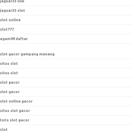
jaguar33 link
jaguar33 slot
slot online
slot777
agam99 daftar
slot gacor gampang menang
situs slot
situs slot
slot gacor
slot gacor
slot online gacor
situs slot gacor
toto slot gacor
slot