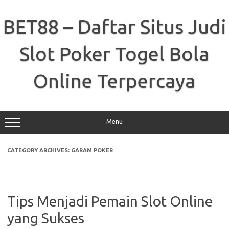
Skip
to
BET88 – Daftar Situs Judi
content
Slot Poker Togel Bola
Online Terpercaya
Menu
CATEGORY ARCHIVES:
GARAM POKER
Tips Menjadi Pemain Slot Online
yang Sukses