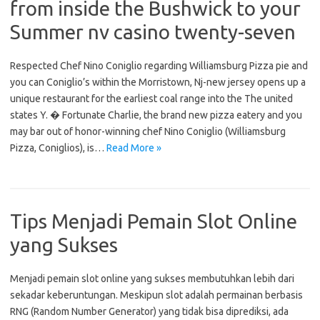
from inside the Bushwick to your
Summer nv casino twenty-seven
Respected Chef Nino Coniglio regarding Williamsburg Pizza pie and
you can Coniglio’s within the Morristown, Nj-new jersey opens up a
unique restaurant for the earliest coal range into the The united
states Y. � Fortunate Charlie, the brand new pizza eatery and you
may bar out of honor-winning chef Nino Coniglio (Williamsburg
Pizza, Coniglios), is…
Read More »
Tips Menjadi Pemain Slot Online
yang Sukses
Menjadi pemain slot online yang sukses membutuhkan lebih dari
sekadar keberuntungan. Meskipun slot adalah permainan berbasis
RNG (Random Number Generator) yang tidak bisa diprediksi, ada