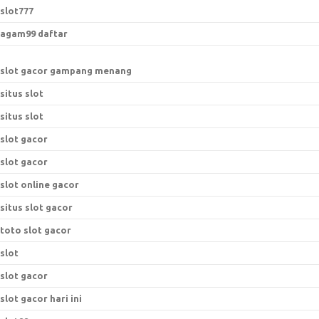
slot777
agam99 daftar
slot gacor gampang menang
situs slot
situs slot
slot gacor
slot gacor
slot online gacor
situs slot gacor
toto slot gacor
slot
slot gacor
slot gacor hari ini