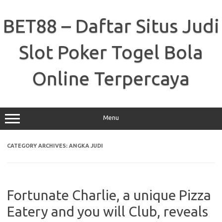
Skip
to
BET88 – Daftar Situs Judi
content
Slot Poker Togel Bola
Online Terpercaya
Menu
CATEGORY ARCHIVES:
ANGKA JUDI
Fortunate Charlie, a unique Pizza
Eatery and you will Club, reveals