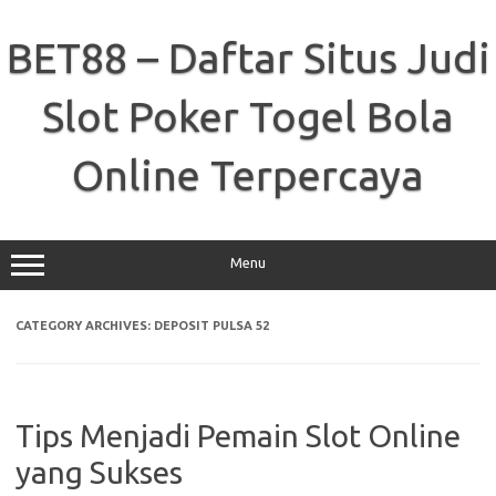
Skip
to
BET88 – Daftar Situs Judi
content
Slot Poker Togel Bola
Online Terpercaya
Menu
CATEGORY ARCHIVES:
DEPOSIT PULSA 52
Tips Menjadi Pemain Slot Online
yang Sukses