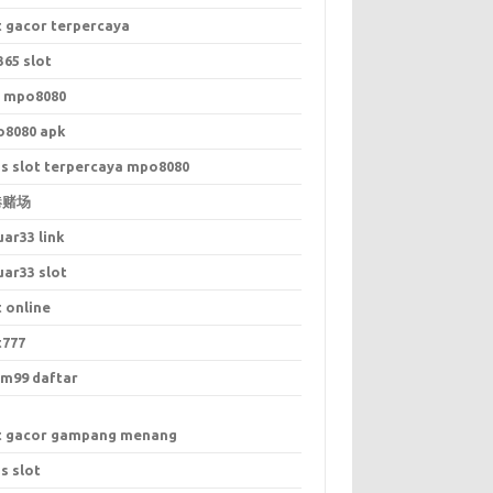
t gacor terpercaya
365 slot
k mpo8080
8080 apk
us slot terpercaya mpo8080
港赌场
uar33 link
uar33 slot
t online
t777
m99 daftar
t gacor gampang menang
us slot