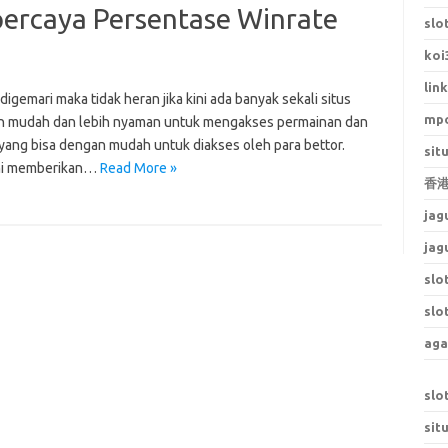
percaya Persentase Winrate
slo
koi
lin
igemari maka tidak heran jika kini ada banyak sekali situs
mpo
ebih mudah dan lebih nyaman untuk mengakses permainan dan
ang bisa dengan mudah untuk diakses oleh para bettor.
sit
kini memberikan…
Read More »
香
jag
jag
slo
slo
aga
slo
sit