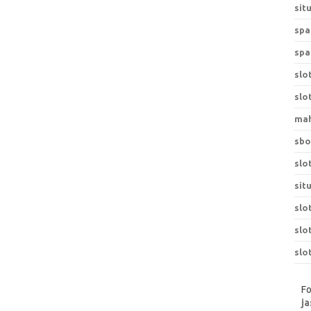
sit
spa
sp
slo
slo
mah
sbo
slo
sit
slo
slo
slo
Fo
ja