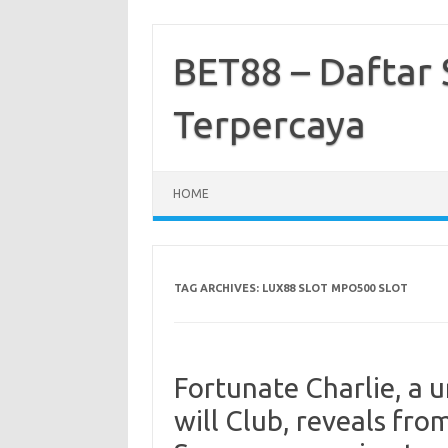
Skip
to
content
BET88 – Daftar 
Terpercaya
HOME
TAG ARCHIVES:
LUX88 SLOT MPO500 SLOT
Fortunate Charlie, a 
will Club, reveals fro