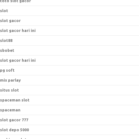
toto slot gacor
slot
slot gacor
slot gacor hari ini
slot88
sbobet
slot gacor hari ini
pg soft
mix parlay
situs slot
spaceman slot
spaceman
slot gacor 777
slot depo 5000