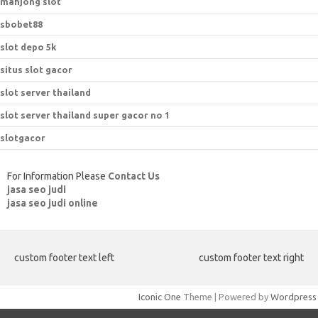
mahjong slot
sbobet88
slot depo 5k
situs slot gacor
slot server thailand
slot server thailand super gacor no 1
slotgacor
For Information Please
Contact Us
jasa seo judi
jasa seo judi online
custom footer text left
custom footer text right
Iconic One
Theme | Powered by
Wordpress