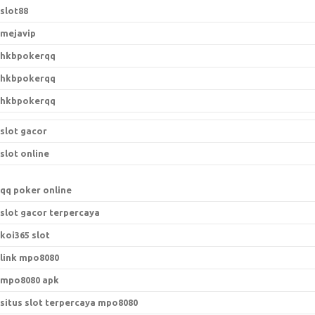
slot88
mejavip
hkbpokerqq
hkbpokerqq
hkbpokerqq
slot gacor
slot online
qq poker online
slot gacor terpercaya
koi365 slot
link mpo8080
mpo8080 apk
situs slot terpercaya mpo8080