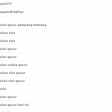
slot777
agam99 daftar
slot gacor gampang menang
situs slot
situs slot
slot gacor
slot gacor
slot online gacor
situs slot gacor
toto slot gacor
slot
slot gacor
slot gacor hari ini