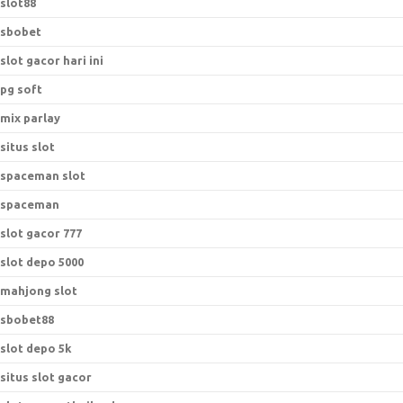
slot88
sbobet
slot gacor hari ini
pg soft
mix parlay
situs slot
spaceman slot
spaceman
slot gacor 777
slot depo 5000
mahjong slot
sbobet88
slot depo 5k
situs slot gacor