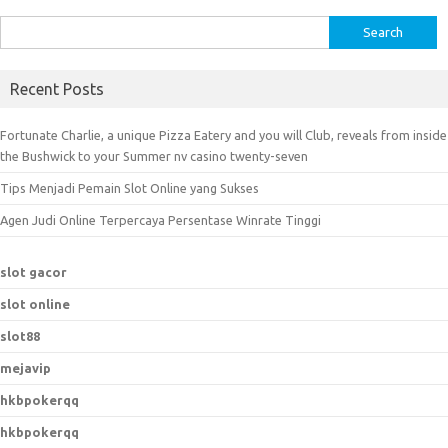
S
e
a
Recent Posts
r
c
Fortunate Charlie, a unique Pizza Eatery and you will Club, reveals from inside
h
the Bushwick to your Summer nv casino twenty-seven
f
Tips Menjadi Pemain Slot Online yang Sukses
o
r
Agen Judi Online Terpercaya Persentase Winrate Tinggi
:
slot gacor
slot online
slot88
mejavip
hkbpokerqq
hkbpokerqq