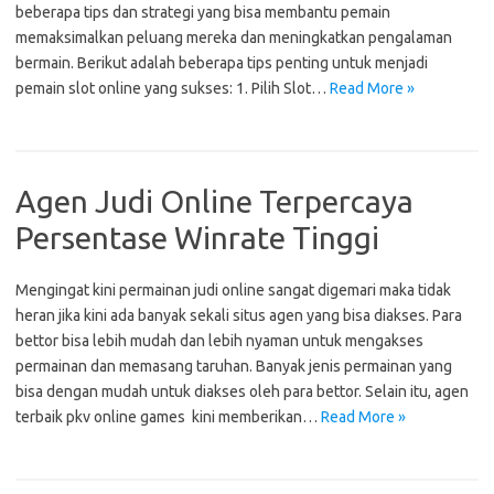
beberapa tips dan strategi yang bisa membantu pemain
memaksimalkan peluang mereka dan meningkatkan pengalaman
bermain. Berikut adalah beberapa tips penting untuk menjadi
pemain slot online yang sukses: 1. Pilih Slot…
Read More »
Agen Judi Online Terpercaya
Persentase Winrate Tinggi
Mengingat kini permainan judi online sangat digemari maka tidak
heran jika kini ada banyak sekali situs agen yang bisa diakses. Para
bettor bisa lebih mudah dan lebih nyaman untuk mengakses
permainan dan memasang taruhan. Banyak jenis permainan yang
bisa dengan mudah untuk diakses oleh para bettor. Selain itu, agen
terbaik pkv online games kini memberikan…
Read More »