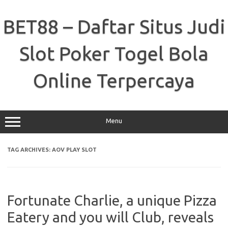
Skip
to
BET88 – Daftar Situs Judi
content
Slot Poker Togel Bola
Online Terpercaya
Menu
TAG ARCHIVES:
AOV PLAY SLOT
Fortunate Charlie, a unique Pizza
Eatery and you will Club, reveals