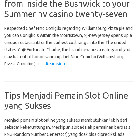
from inside the Bushwick to your
Summer nv casino twenty-seven
Respected Chef Nino Coniglio regarding Williamsburg Pizza pie and
you can Coniglio’s within the Morristown, Nj-new jersey opens up a
unique restaurant for the earliest coal range into the The united
states Y. � Fortunate Charlie, the brand new pizza eatery and you
may bar out of honor-winning chef Nino Coniglio (Williamsburg
Pizza, Coniglios), is…
Read More »
Tips Menjadi Pemain Slot Online
yang Sukses
Menjadi pemain slot online yang sukses membutuhkan lebih dari
sekadar keberuntungan. Meskipun slot adalah permainan berbasis
RNG (Random Number Generator) yang tidak bisa diprediksi, ada