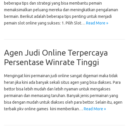
beberapa tips dan strategi yang bisa membantu pemain
memaksimalkan peluang mereka dan meningkatkan pengalaman
bermain. Berikut adalah beberapa tips penting untuk menjadi
pemain slot online yang sukses: 1. Pilih Slot…
Read More »
Agen Judi Online Terpercaya
Persentase Winrate Tinggi
Mengingat kini permainan judi online sangat digemari maka tidak
heran jika kini ada banyak sekali situs agen yang bisa diakses. Para
bettor bisa lebih mudah dan lebih nyaman untuk mengakses
permainan dan memasang taruhan. Banyak jenis permainan yang
bisa dengan mudah untuk diakses oleh para bettor. Selain itu, agen
terbaik pkv online games kini memberikan…
Read More »