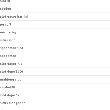
slot88
sbobet
slot gacor hari ini
pg soft
mix parlay
situs slot
spaceman slot
spaceman
slot gacor 777
slot depo 5000
mahjong slot
sbobet88
slot depo 5k
situs slot gacor