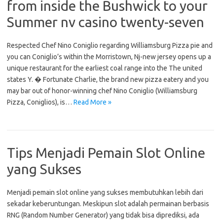
from inside the Bushwick to your
Summer nv casino twenty-seven
Respected Chef Nino Coniglio regarding Williamsburg Pizza pie and
you can Coniglio’s within the Morristown, Nj-new jersey opens up a
unique restaurant for the earliest coal range into the The united
states Y. � Fortunate Charlie, the brand new pizza eatery and you
may bar out of honor-winning chef Nino Coniglio (Williamsburg
Pizza, Coniglios), is…
Read More »
Tips Menjadi Pemain Slot Online
yang Sukses
Menjadi pemain slot online yang sukses membutuhkan lebih dari
sekadar keberuntungan. Meskipun slot adalah permainan berbasis
RNG (Random Number Generator) yang tidak bisa diprediksi, ada