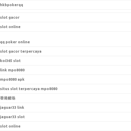
hkbpokerqq
slot gacor
slot online
qq poker online
slot gacor terpercaya
koi365 slot
link mpo8080
mpo8080 apk
situs slot terpercaya mpo8080
香港赌场
jaguar33 link
jaguar33 slot
slot online