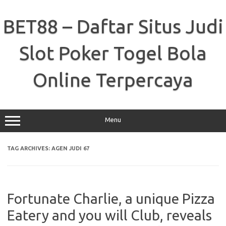
Skip
to
BET88 – Daftar Situs Judi
content
Slot Poker Togel Bola
Online Terpercaya
Menu
TAG ARCHIVES:
AGEN JUDI 67
Fortunate Charlie, a unique Pizza
Eatery and you will Club, reveals