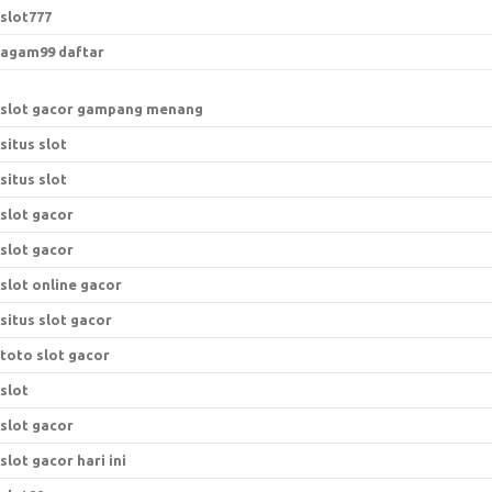
slot777
agam99 daftar
slot gacor gampang menang
situs slot
situs slot
slot gacor
slot gacor
slot online gacor
situs slot gacor
toto slot gacor
slot
slot gacor
slot gacor hari ini